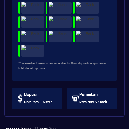
* Selama bank maintenance dan bank offline deposit dan penarikan
tidak dapat diproses
Deposit
Penarikan
Rata-rata 3 Menit
Rata-rata 5 Menit
Tanggung Jawab
Browser Yang