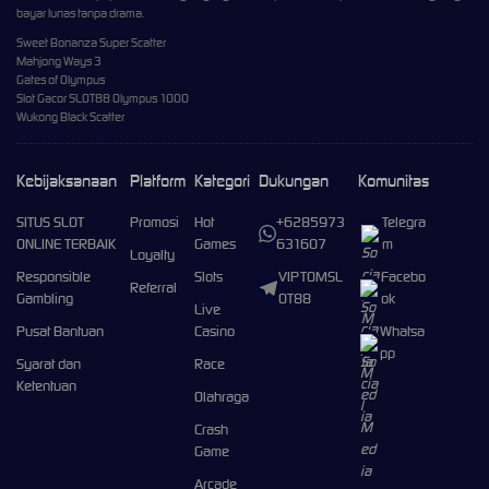
bayar lunas tanpa drama.
Sweet Bonanza Super Scatter
Mahjong Ways 3
Gates of Olympus
Slot Gacor SLOT88 Olympus 1000
Wukong Black Scatter
Kebijaksanaan
Platform
Kategori
Dukungan
Komunitas
SITUS SLOT
Promosi
Hot
+6285973
Telegra
ONLINE TERBAIK
Games
631607
m
Loyalty
Responsible
Slots
VIPTOMSL
Facebo
Referral
Gambling
OT88
ok
Live
Pusat Bantuan
Casino
Whatsa
pp
Syarat dan
Race
Ketentuan
Olahraga
Crash
Game
Arcade