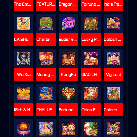
The Empire
FEATURE BUY・SUPER POWERFUL
Dragon Boat Festival
Fortune Teller
India Treasure
CAISHEN DADDY
Challenge・Mayan Calendar
Super Rich
Lucky Poker 2
Golden Zongzi
Wu Xia
Money Meow
KungFu
DIAO CHAN FA DA CAI
My Lord
Rich & Happy
CHALLENGE・FU LU SHOU XI
Fortune Bull
China Empress
Golden Week