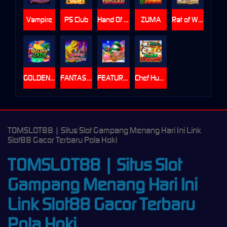
Vampire
PS Club
Hand Of God
ZUMA
Rat of Wealth
GOLDEN JADE
FANTASY - SOUTHEAST ASIA
FEATURE BUY・CHRISTMAS EXPRESS
Chef Husky
TOMSLOT88 | Situs Slot Gampang Menang Hari Ini Link
Slot88 Gacor Terbaru Pola Hoki
TOMSLOT88 | Situs Slot
Gampang Menang Hari Ini
Link Slot88 Gacor Terbaru
Pola Hoki